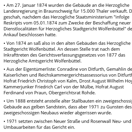
• Am 27. Januar 1874 wurden die Gebäude an die Herzogliche
Landesregierung in Braunschweig für 15.000 Thaler verkauft. D
geschah, nachdem das Herzogliche Staatsministerium "infolge
Reskripts vom 05.01.1874 zum Zwecke der Beschaffung neuer
Dienstlocalitäten für Herzogliches Stadtgericht Wolfenbüttel" d
Ankauf beschlossen hatte.
• Von 1874 an saß also in den alten Gebäuden das Herzogliche
Stadtgericht Wolfenbüttel. An dessen Stelle trat nach dem
Inkrafttreten des Gerichtsverfassungsgesetzes von 1877 das
Herzogliche Amtsgericht Wolfenbüttel.
• Aus der Eigentümerliste: Conradine von Ditfurth, Gemahlin d
Kaiserlichen und Reichskammergerichtsassessorius von Ditfurt
Hofrat Friedrich Christoph von Kalm, Drost August Wilhelm Ho
Kammerjunker Friedrich Carl von der Mülbe, Hofrat August
Ferdinand von Praun, Obergerichtsrat Rohde.
• Um 1888 entsteht anstelle alter Stallbauten ein zweigeschoss
Gebäude aus gelben Sandstein, dass aber 1971 zu Gunsten des
zweigeschossigen Neubaus wieder abgerissen wurde.
• 1971 setzten zwischen Neuer Straße und Rosenwall Neu- und
Umbauarbeiten für das Gericht ein.